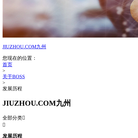
JIUZHOU.COM九州
您现在的位置：
首页
>
关于BOSS
>
发展历程
JIUZHOU.COM九州
全部分类


发展历程