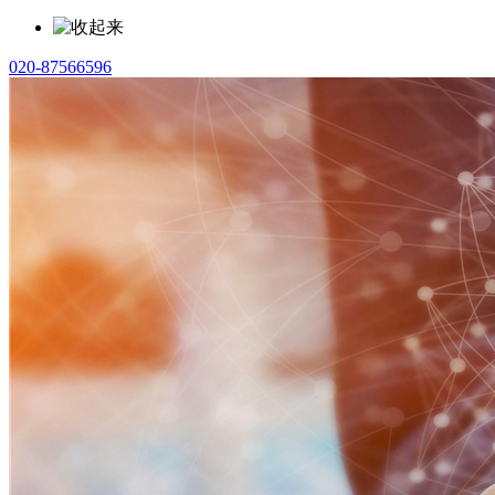
020-87566596