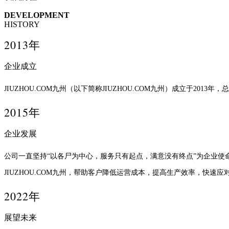
DEVELOPMENT
HISTORY
2013年
企业成立
JIUZHOU.COM九州（以下简称JIUZHOU.COM九州）成立于2013年
2015年
企业发展
公司一直坚持“以各尸为中心，服务只有起点，满意没有终点”为企业使
JIUZHOU.COM九州，帮助客户降低运营成本，提高生产效率，快速
2022年
展望未来