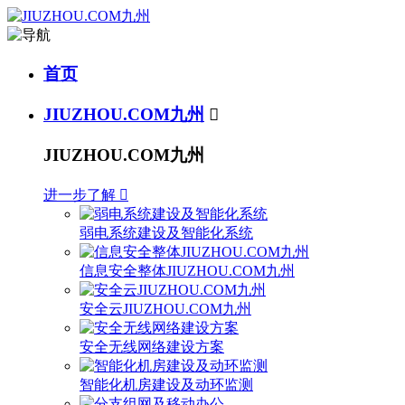
首页
JIUZHOU.COM九州

JIUZHOU.COM九州
进一步了解

弱电系统建设及智能化系统
信息安全整体JIUZHOU.COM九州
安全云JIUZHOU.COM九州
安全无线网络建设方案
智能化机房建设及动环监测