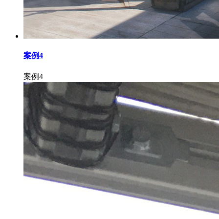
案例4
案例4