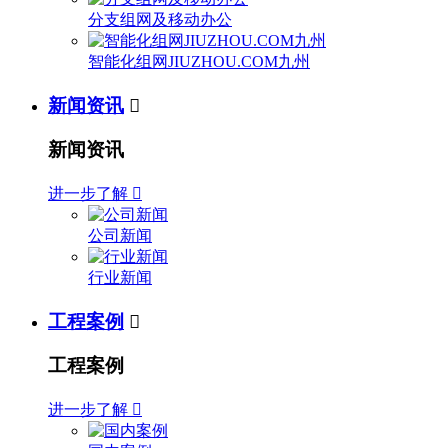
分支组网及移动办公
智能化组网JIUZHOU.COM九州
新闻资讯

新闻资讯
进一步了解

公司新闻
行业新闻
工程案例

工程案例
进一步了解
