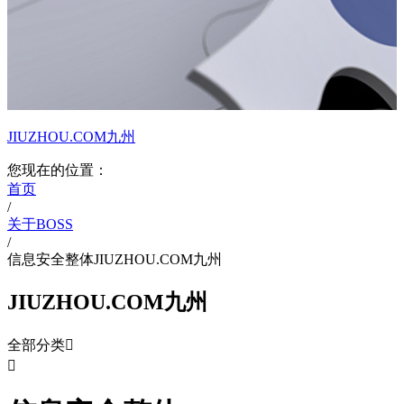
JIUZHOU.COM九州
您现在的位置：
首页
/
关于BOSS
/
信息安全整体JIUZHOU.COM九州
JIUZHOU.COM九州
全部分类

